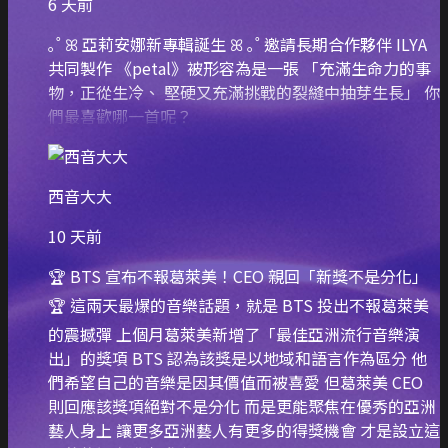
6 天前
｡˚ ꕤ 亞莉安娜新專輯誕生 ꕤ ｡˚ 邀請長期合作夥伴 ILYA
共同製作 《petal》被形容為是一張 「充滿生命力的事
物，正從生冷、 堅硬又充滿挑戰的裂縫中抽芽生長」 你
們最喜歡哪一首呢？
西音大大
10 天前
🏆 BTS 宣布不報葛萊美！CEO 親回「新獎不是分化」
🏆 這兩天最爆的音樂話題，就是 BTS 投出不報葛萊美
的震撼彈 上個月葛萊美新增了「最佳亞洲流行音樂演
出」的獎項 BTS 認為該獎是以地域和語言作為區分 他
們希望自己的音樂是因其價值而被喜愛 但葛萊美 CEO
則回應該獎項絕對不是分化 而是更能聚焦在優秀的亞洲
藝人身上 讓更多亞洲藝人有更多的得獎機會 才是設立這