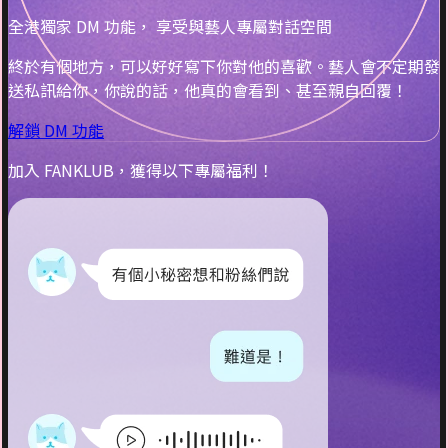
全港獨家 DM 功能， 享受與藝人專屬對話空間
終於有個地方，可以好好寫下你對他的喜歡。藝人會不定期發
送私訊給你，你說的話，他真的會看到、甚至親自回覆！
解鎖 DM 功能
加入 FANKLUB，獲得以下專屬福利！