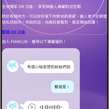
全港獨家 DM 功能， 享受與藝人專屬對話空間
終於有個地方，可以好好寫下你對他的喜歡。藝人會不定期發
送私訊給你，你說的話，他真的會看到、甚至親自回覆！
解鎖 DM 功能
加入 FANKLUB，獲得以下專屬福利！