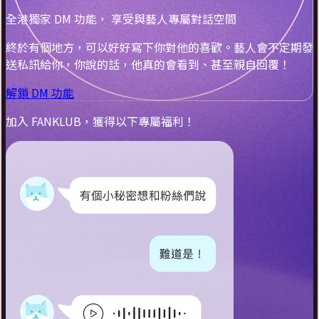
全港獨家 DM 功能， 享受與藝人專屬對話空間
終於有個地方，可以好好寫下你對他的喜歡。藝人會不定期發
送私訊給你，你說的話，他真的會看到、甚至親自回覆！
解鎖 DM 功能
加入 FANKLUB，獲得以下專屬福利！