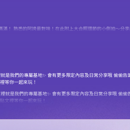
～大家熱情滿滿！ 熟悉的阿誇最對味！在此附上大合照環節的小側拍～
這裡就是我們的專屬基地✨ 會有更多限定內容及日常分享哦 偷偷告訴大家
裡等你一起來玩！