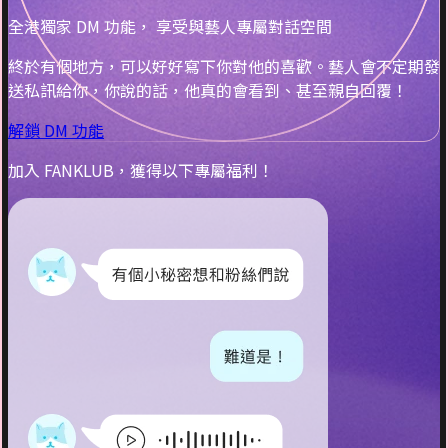
全港獨家 DM 功能， 享受與藝人專屬對話空間
終於有個地方，可以好好寫下你對他的喜歡。藝人會不定期發
送私訊給你，你說的話，他真的會看到、甚至親自回覆！
解鎖 DM 功能
加入 FANKLUB，獲得以下專屬福利！