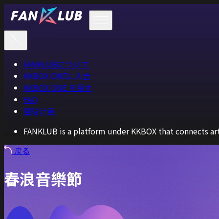
FANKLUBについて
KKBOX ONEに入会
KKBOX ONE を探す
FAQ
登陆计画
FANKLUB is a platform under KKBOX that connects arti
戻る
春浪音樂節