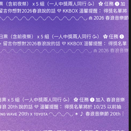
（含前夜祭） x 5 組（一人中獎兩人同行 🥳） ✿ 任務 ➊ 加
下，留言你想對2026春浪說的話 💜 KKBOX 溫馨提醒： 得獎名單將
◠◡◠◡◠◡◠◡◠◡◠◡◠◡◠◡◠◡◠◡ ⋒ 2026 春浪音樂節
 x 5 組（一人中獎兩人同行 🥳） ✿ 任務 ➊ 加入 春浪音樂
浪 20th 說的話 💜 溫馨提醒： 得獎名單將於 10/25 以前抽
𝗁 x ᴛᴏʏᴏᴛᴀ ◠◡◠◡◠◡ ✶ ♪ 春浪音樂節 𝟤𝟢𝗍𝗁｜