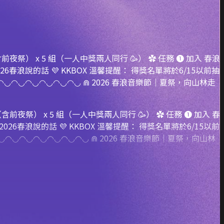
夜祭） x 5 組（一人中獎兩人同行 🥳） ✿ 任務 ➊ 加入 春浪
026春浪說的話 💜 KKBOX 溫馨提醒： 得獎名單將於6/15以前抽
◡◠◡◠◡◠◡◠◡◠◡ ⋒ 2026 春浪音樂節｜夏祭，向山林走