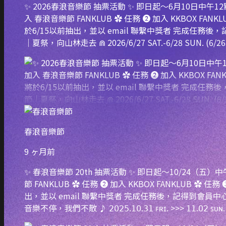
✨ 2026春浪音樂節 抽票活動 ✨ 即日起～6月10日中午1
入 春浪音樂節 FANKLUB ✿ 任務 ➋ 加入 KKBOX F
於6/15以前抽出，並以 email 聯繫中獎者 完成任務
｜夏祭，向山林走去 ⋒ 2026/6/27 SAT.-6/28 SUN. (
春浪音樂節
9 ヶ月前
✨ 春浪音樂節 20th 抽票活動 ✨ 即日起～10/24（五
節 FANKLUB ✿ 任務 ➋ 加入 KKBOX FANKLUB 
出，並以 email 聯繫中獎者 完成任務後，記得到會員中心填妥你的聯絡
音樂不停，我們不散 ♪ 𝟤𝟢𝟤𝟧.𝟣𝟢.𝟥𝟣 ꜰʀɪ. >>> 𝟣𝟣.𝟢𝟤 