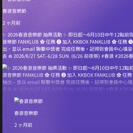
春浪音樂節
2 ヶ月前
✨ 2026春浪音樂節 抽票活動 ✨ 即日起～6月10日中午12點前
音樂節 FANKLUB ✿ 任務 ➋ 加入 KKBOX FANKLUB 
出，並以 email 聯繫中獎者 完成任務後，記得到會員中心填
去 ⋒ 2026/6/27 SAT.-6/28 SUN. (6/26 前夜祭) #春浪 #2
春浪音樂節
2 ヶ月前