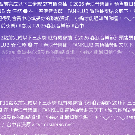
2點前完成以下三步驟 就有機會抽《 2026 春浪音樂節》預售雙日票
ANKLUB ✿ 任務 ❸ 在「春浪音樂節」FANKLUB 置頂抽獎貼文底
後，記得到會員中心填妥你的聯絡資訊，小編才能通知到你喔！ ◠◡◠◡
6/26 前夜祭) #春浪 #2026春浪音樂節 #台中
）中午12點以前完成以下三步驟 就有機會抽《春浪音樂節 20th》三日票
✿ 任務 ❸ 在「春浪音樂節」FANKLUB 置頂抽獎貼文底下，留言你想對春
資訊，小編才能通知到你喔！ ✶ ◠◡◠◡◠◡ ꜱᴘʀɪɴɢ ᴡᴀᴠᴇ 𝟤𝟢
ꜱᴜɴ. ♪ 台中森渼原 ᴀʟɪᴠᴇ ɢʟᴀᴍᴘɪɴɢ ʙᴀꜱᴇ