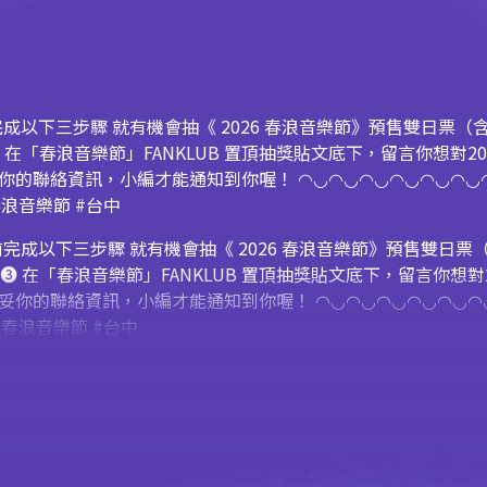
完成以下三步驟 就有機會抽《 2026 春浪音樂節》預售雙日票（含前
✿ 任務 ❸ 在「春浪音樂節」FANKLUB 置頂抽獎貼文底下，留言你想對2
妥你的聯絡資訊，小編才能通知到你喔！ ◠◡◠◡◠◡◠◡◠◡◠◡◠
026春浪音樂節 #台中