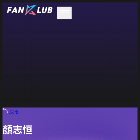
戻る
顏志恒