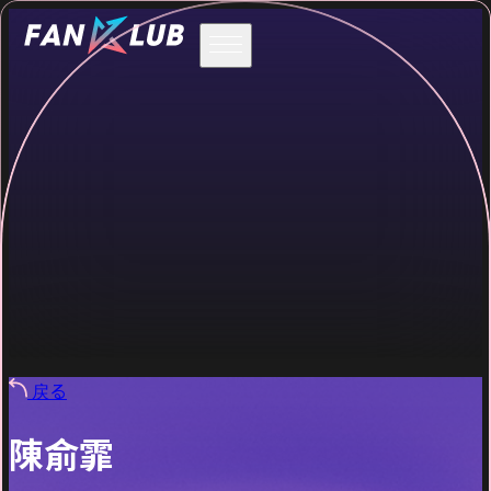
戻る
陳俞霏