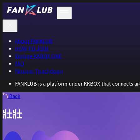
About FANKLUB
HOW TO JOIN
Explore KKBOX ONE
FAQ
Mission: Touchdown
FANKLUB is a platform under KKBOX that connects arti
Back
壯壯