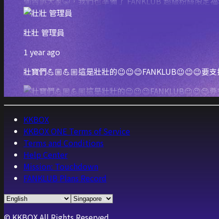
壯壯 管理員
1 year ago
壯寶們💪🏼💪🏼這是壯壯的😉😉😉FANKLUB😉😉😉要
KKBOX
KKBOX ONE Terms of Service
Terms and Conditions
Help Center
Mission: Touchdown
FANKLUB Plans Record
© KKBOX All Rights Reserved.