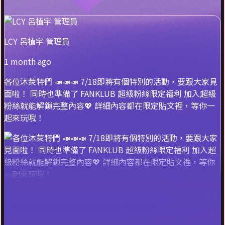
LCY 呂植宇 管理員
1 month ago
各位沐萊特們 📣📣📣 7/18即將有個特別的活動，要跟大家見
面啦！ 同時也準備了 FANKLUB 超級粉絲限定福利 加入超級
粉絲就能解鎖完整內容💖 詳細內容都在限定貼文裡，等你一
起來玩哦！