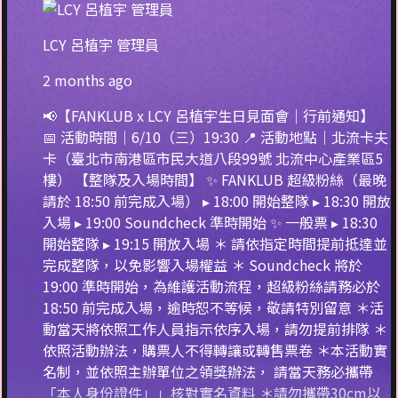
LCY 呂植宇 管理員
2 months ago
📢【FANKLUB x LCY 呂植宇生日見面會｜行前通知】
📅 活動時間｜6/10（三）19:30 📍 活動地點｜北流卡夫
卡（臺北市南港區市民大道八段99號 北流中心產業區5
樓） 【整隊及入場時間】 ✨ FANKLUB 超級粉絲（最晚
請於 18:50 前完成入場） ▸ 18:00 開始整隊 ▸ 18:30 開放
入場 ▸ 19:00 Soundcheck 準時開始 ✨ 一般票 ▸ 18:30
開始整隊 ▸ 19:15 開放入場 ＊ 請依指定時間提前抵達並
完成整隊，以免影響入場權益 ＊ Soundcheck 將於
19:00 準時開始，為維護活動流程，超級粉絲請務必於
18:50 前完成入場，逾時恕不等候，敬請特別留意 ＊活
動當天將依照工作人員指示依序入場，請勿提前排隊 ＊
依照活動辦法，購票人不得轉讓或轉售票卷 ＊本活動實
名制，並依照主辦單位之領獎辦法， 請當天務必攜帶
「本人身份證件」」核對實名資料 ＊請勿攜帶30cm以