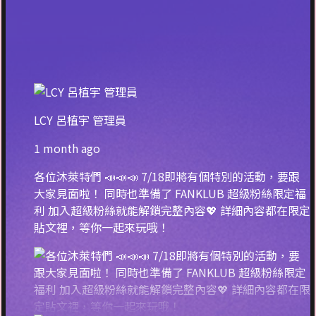
LCY 呂植宇 管理員
1 month ago
各位沐萊特們 📣📣📣 7/18即將有個特別的活動，要跟
大家見面啦！ 同時也準備了 FANKLUB 超級粉絲限定福
利 加入超級粉絲就能解鎖完整內容💖 詳細內容都在限定
貼文裡，等你一起來玩哦！