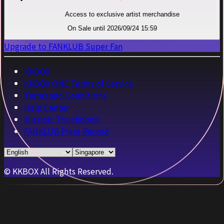
Access to exclusive artist merchandise
On Sale until 2026/09/24 15:59
Upgrade to FANKLUB Super Fan
KKBOX
KKBOX ONE Terms of Service
Terms and Conditions
Help Center
Mission: Touchdown
FANKLUB Plans Record
© KKBOX All Rights Reserved.