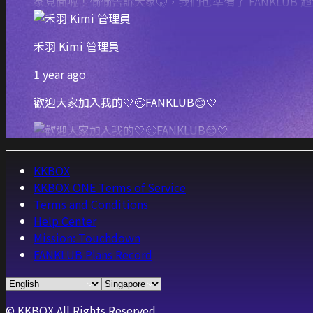
禾羽 Kimi 管理員
1 year ago
歡迎大家加入我的🤍😊FANKLUB😊🤍
KKBOX
KKBOX ONE Terms of Service
Terms and Conditions
Help Center
Mission: Touchdown
FANKLUB Plans Record
© KKBOX All Rights Reserved.