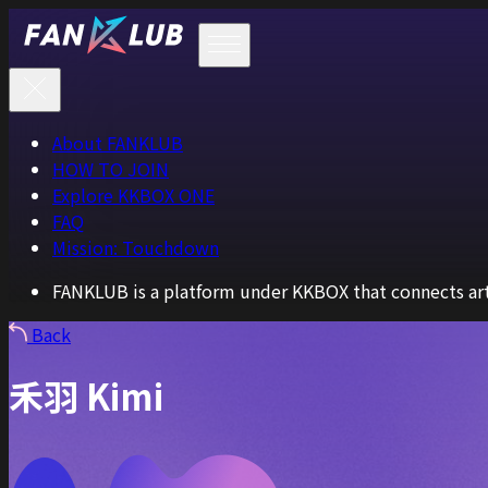
About FANKLUB
HOW TO JOIN
Explore KKBOX ONE
FAQ
Mission: Touchdown
FANKLUB is a platform under KKBOX that connects arti
Back
禾羽 Kimi