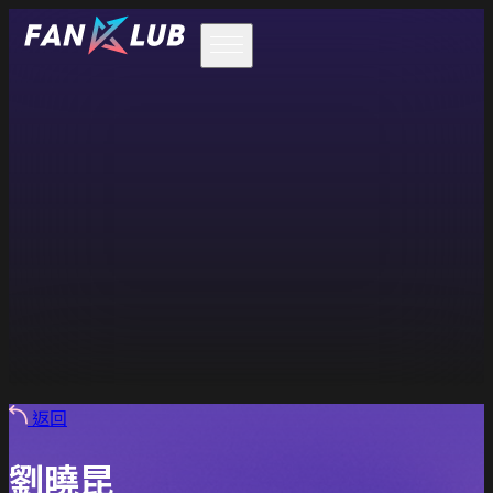
返回
劉曉昆