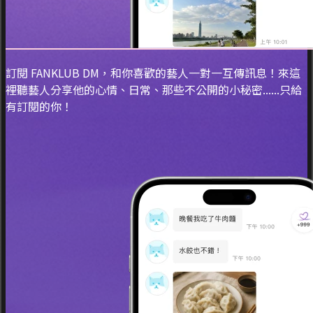
訂閱 FANKLUB DM，和你喜歡的藝人一對一互傳訊息！來這
裡聽藝人分享他的心情、日常、那些不公開的小秘密......只給
有訂閱的你！