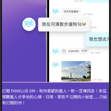
訂閱 FANKLUB DM，和你喜歡的藝人一對一互傳訊息！來這
裡聽藝人分享他的心情、日常、那些不公開的小秘密......只給
有訂閱的你！