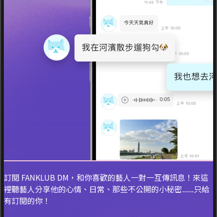
訂閱 FANKLUB DM，和你喜歡的藝人一對一互傳訊息！來這
裡聽藝人分享他的心情、日常、那些不公開的小秘密......只給
有訂閱的你！