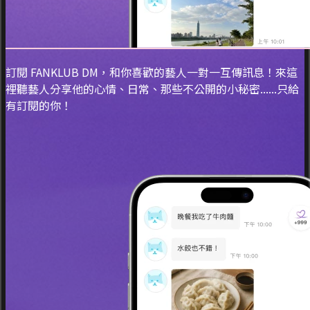
訂閱 FANKLUB DM，和你喜歡的藝人一對一互傳訊息！來這
裡聽藝人分享他的心情、日常、那些不公開的小秘密......只給
有訂閱的你！