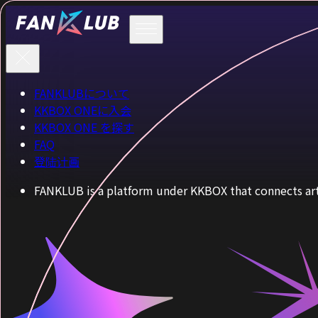
FANKLUBについて
KKBOX ONEに入会
KKBOX ONE を探す
FAQ
登陆计画
FANKLUB is a platform under KKBOX that connects arti